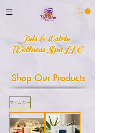
Isis & Osiris
Wellness Spa LLC
Shop Our Products
フィルター
New
New