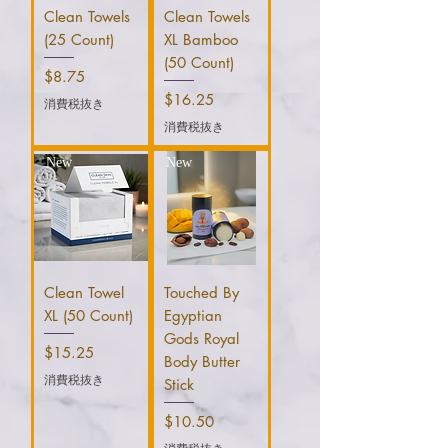
Clean Towels
Clean Towels
(25 Count)
XL Bamboo
(50 Count)
価格
$8.75
価格
$16.25
消費税抜き
消費税抜き
New
New
Clean Towel
Touched By
XL (50 Count)
Egyptian
Gods Royal
価格
$15.25
Body Butter
消費税抜き
Stick
価格
$10.50