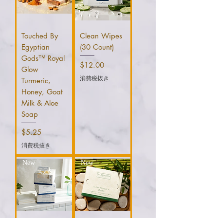
Touched By
Clean Wipes
Egyptian
(30 Count)
Gods™ Royal
価格
$12.00
Glow
消費税抜き
Turmeric,
Honey, Goat
Milk & Aloe
Soap
価格
$5.25
消費税抜き
New
New