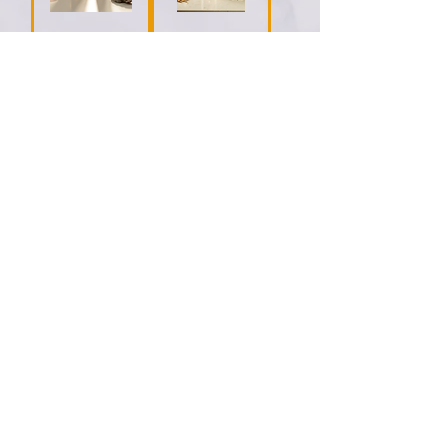
Touched By
Touched by
Egyptian
Egyptian
Gods Royal
Gods Royal
Body Oils
Beard Oil
セール価格
価格
$8.50
より
$15.50
消費税抜き
消費税抜き
1
/
4
CONTACT US
Phone:
866-447-4697
Email:
inowellnessspa@gmail.com
Follow Us Online!